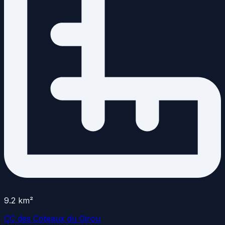
9.2
km²
CC des Coteaux du Girou