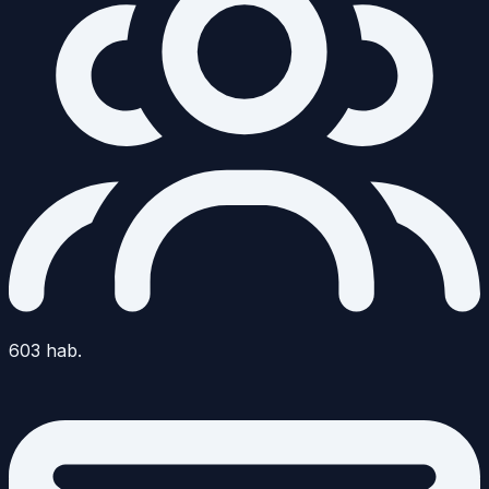
603
hab.