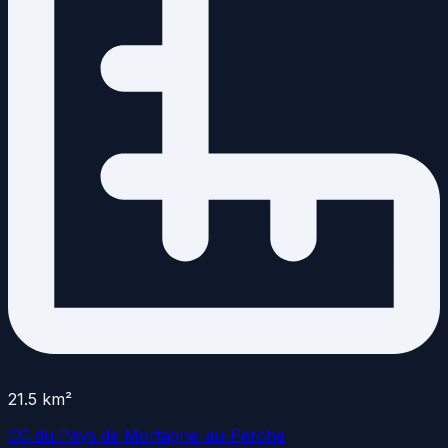
21.5
km²
CC du Pays de Mortagne-au-Perche