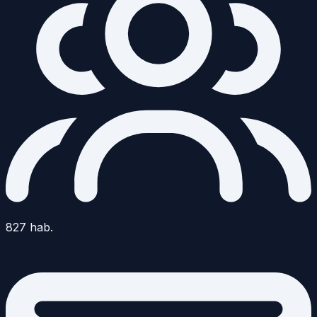
827
hab.