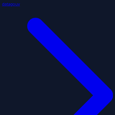
datagouv