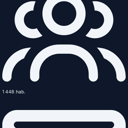
1 448
hab.