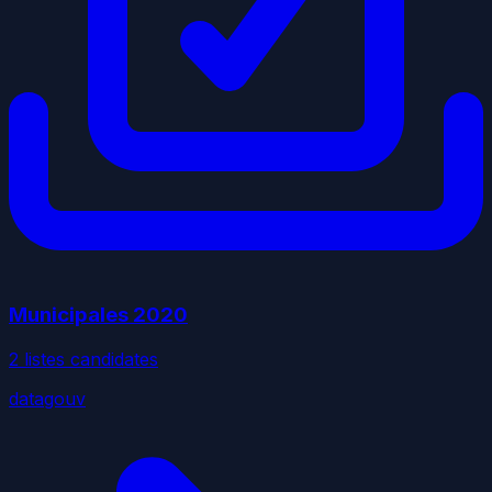
Municipales
2020
2
liste
s
candidate
s
datagouv