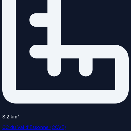
8.2
km²
CC du Val d'Essonne (CCVE)