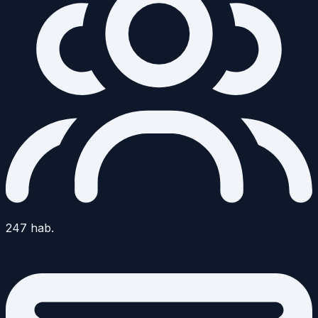
247
hab.