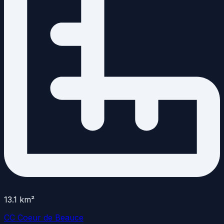
13.1
km²
CC Coeur de Beauce