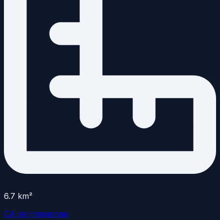
6.7
km²
CA de Haguenau