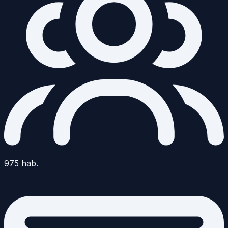
975
hab.