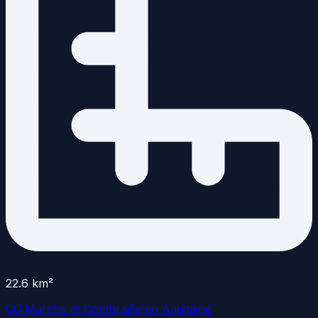
22.6
km²
CC Marche et Combraille en Aquitaine