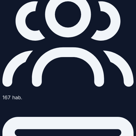
167
hab.