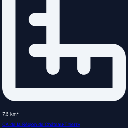
7.6
km²
CA de la Région de Château-Thierry