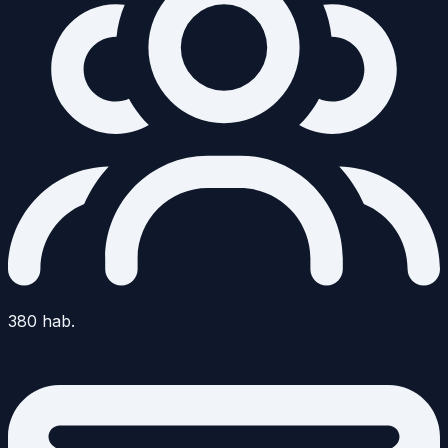
380
hab.