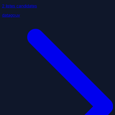
2
liste
s
candidate
s
datagouv