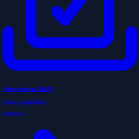
Municipales
2020
3
liste
s
candidate
s
datagouv