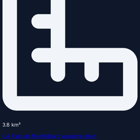
3.8
km²
CA Pays de Montbéliard Agglomération