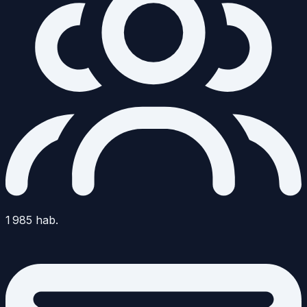
1 985
hab.