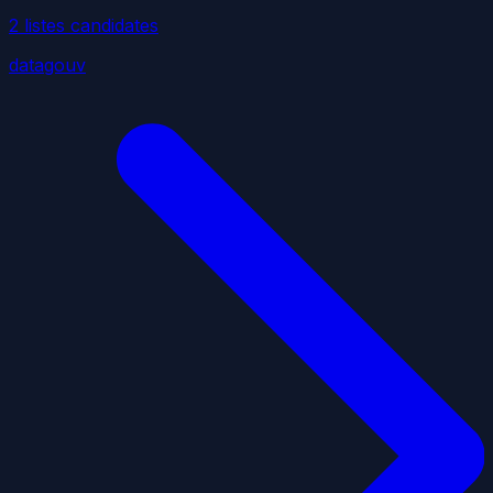
2
liste
s
candidate
s
datagouv