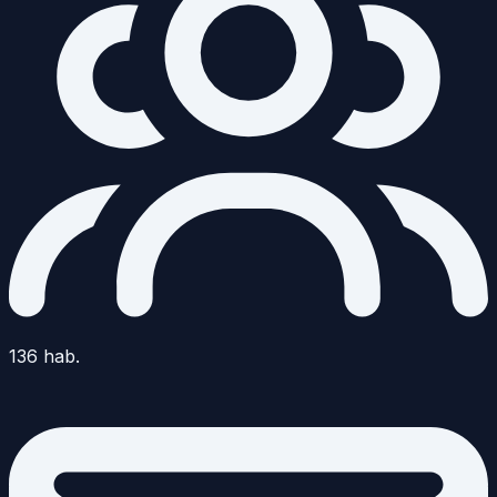
136
hab.