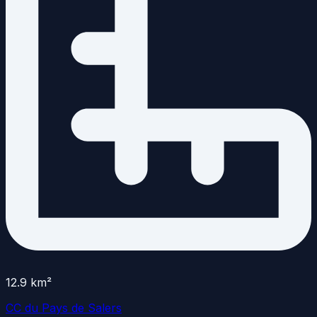
12.9
km²
CC du Pays de Salers