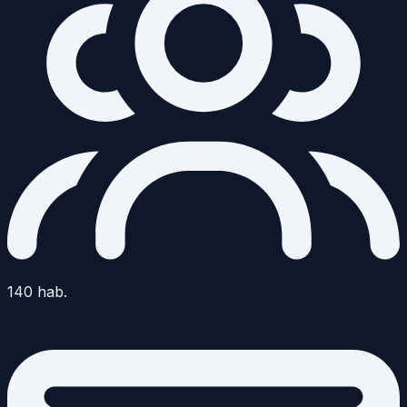
140
hab.