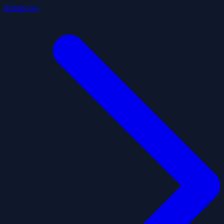
datagouv