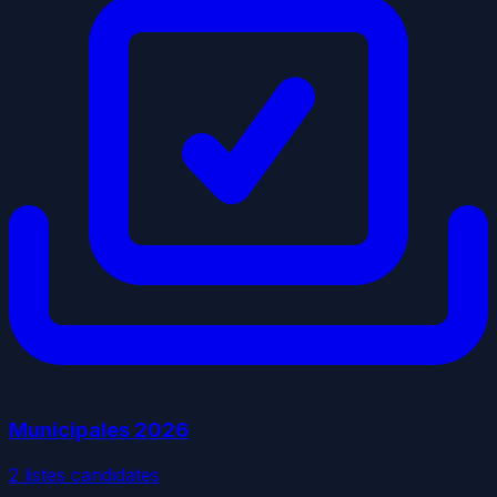
Municipales
2026
2
liste
s
candidate
s