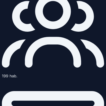
199
hab.