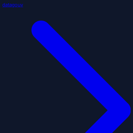
datagouv