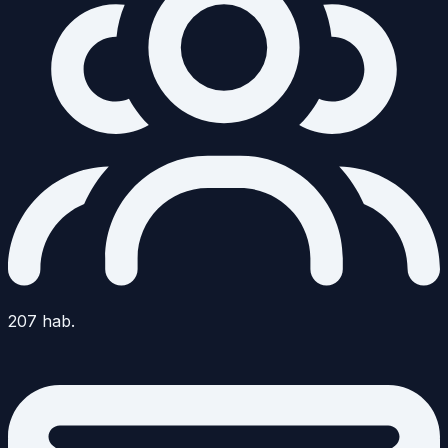
207
hab.