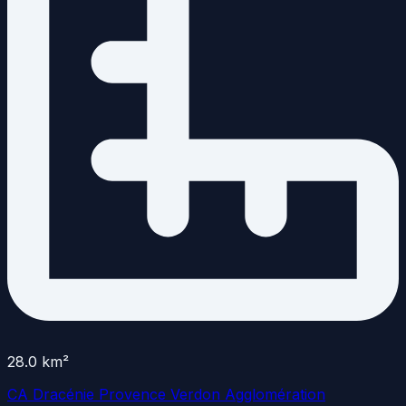
28.0
km²
CA Dracénie Provence Verdon Agglomération