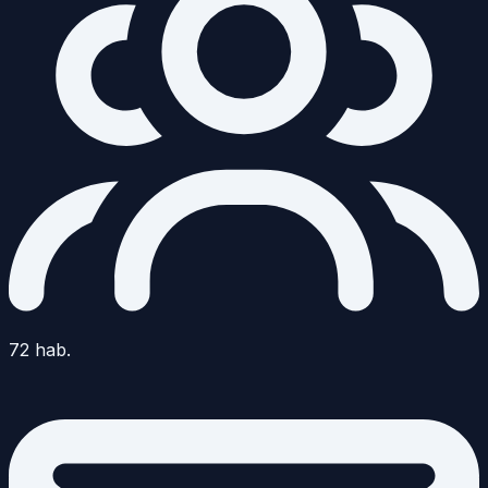
72
hab.