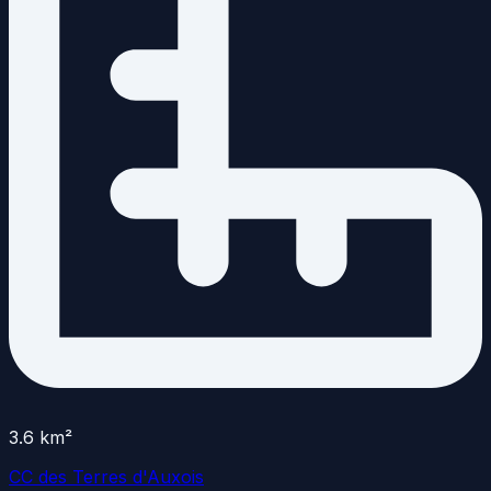
3.6
km²
CC des Terres d'Auxois