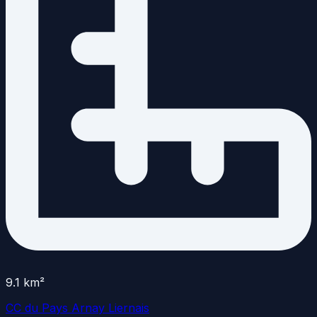
9.1
km²
CC du Pays Arnay Liernais