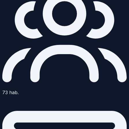
73
hab.