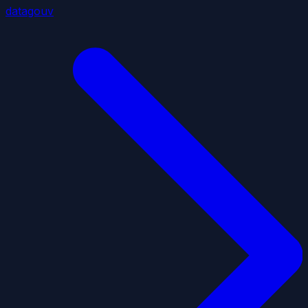
datagouv