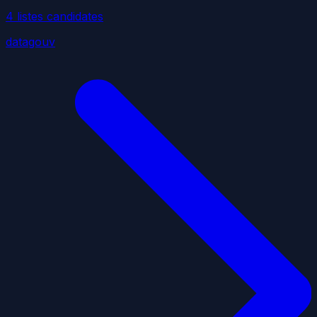
4
liste
s
candidate
s
datagouv