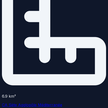
6.9
km²
CA Sète Agglopôle Méditerranée