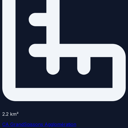
2.2
km²
CA GrandSoissons Agglomération