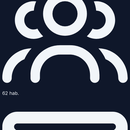
62
hab.