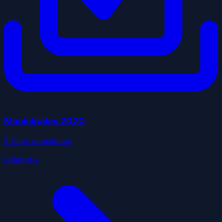
Municipales
2020
5
liste
s
candidate
s
datagouv