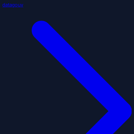
datagouv