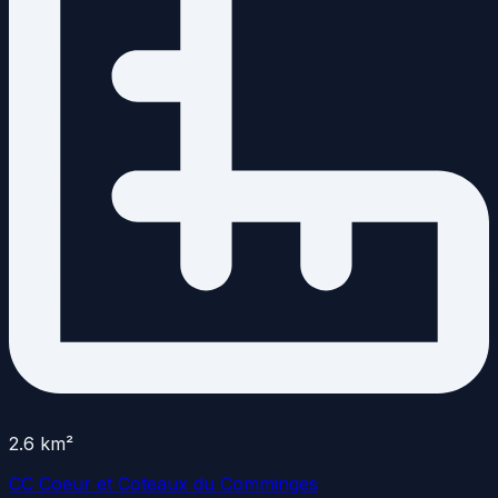
2.6
km²
CC Coeur et Coteaux du Comminges