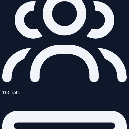
113
hab.