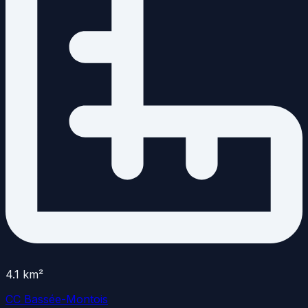
4.1
km²
CC Bassée-Montois