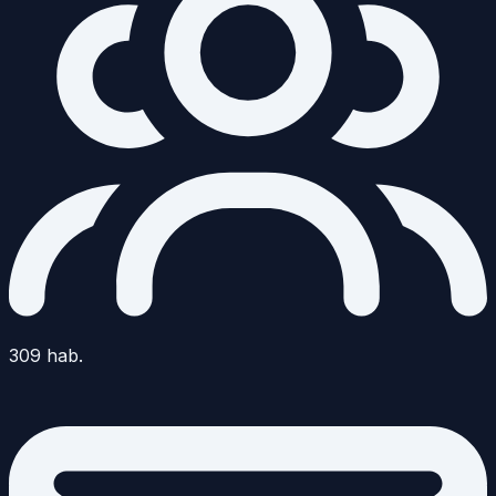
309
hab.