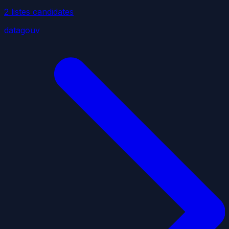
2
liste
s
candidate
s
datagouv