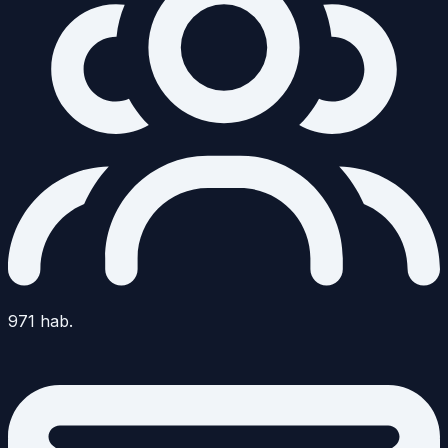
971
hab.