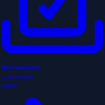
Municipales
2020
2
liste
s
candidate
s
datagouv