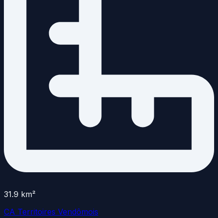
31.9
km²
CA Territoires Vendômois