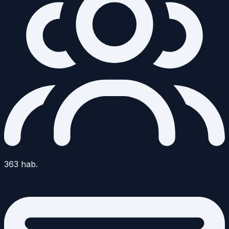
363
hab.