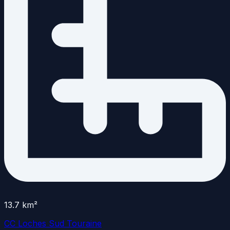
13.7
km²
CC Loches Sud Touraine