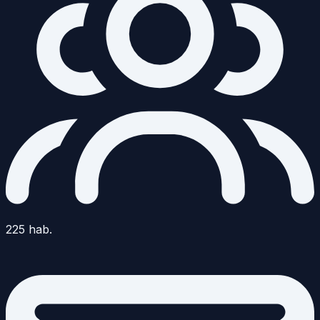
225
hab.