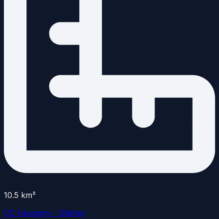
10.5
km²
CC Faucigny - Glières