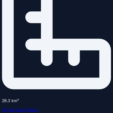
28.3
km²
CC du Haut Poitou