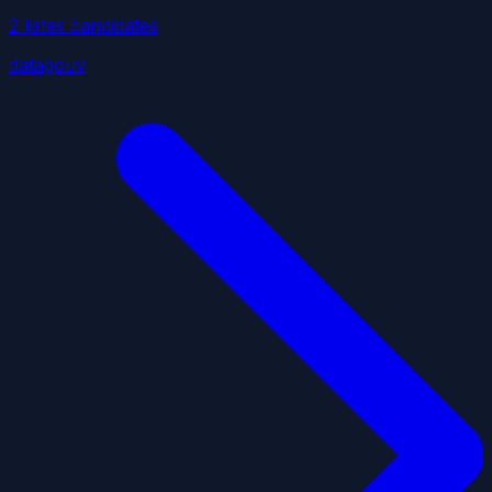
2
liste
s
candidate
s
datagouv