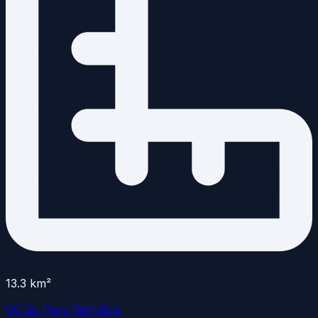
13.3
km²
CC du Pays Rethélois