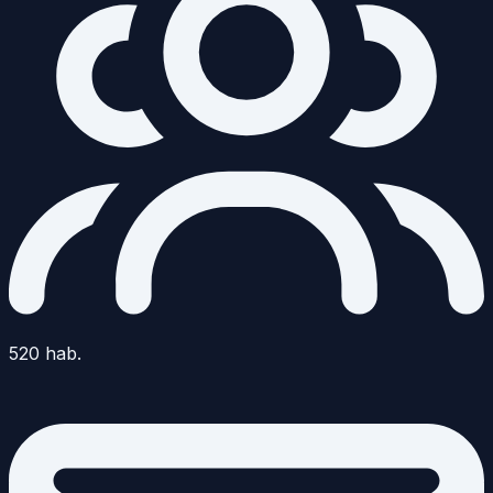
520
hab.