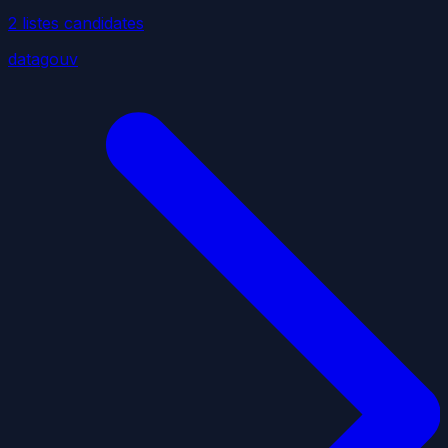
2
liste
s
candidate
s
datagouv