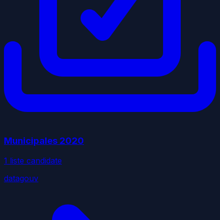
Municipales
2020
1
liste
candidate
datagouv