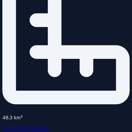
48.3
km²
CC du Pays Sabolien