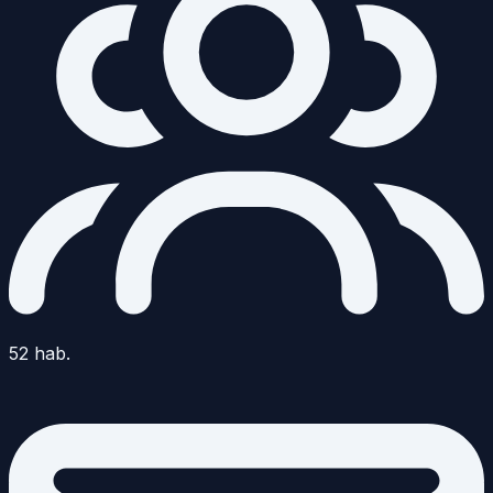
52
hab.