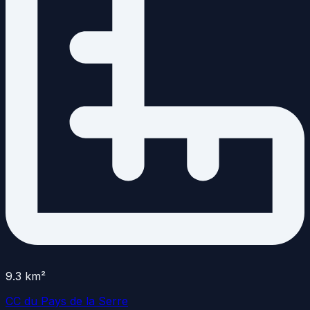
9.3
km²
CC du Pays de la Serre