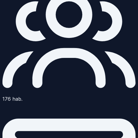
176
hab.