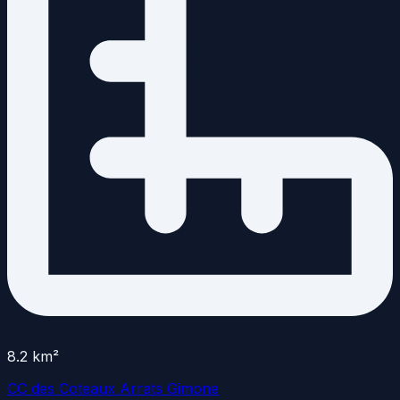
8.2
km²
CC des Coteaux Arrats Gimone