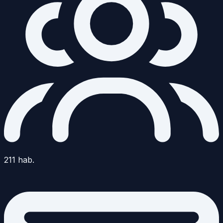
211
hab.