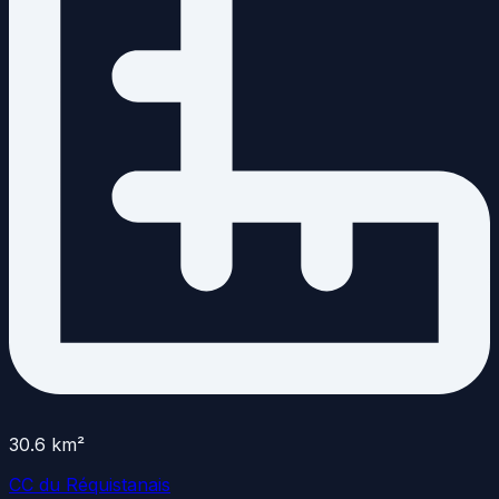
30.6
km²
CC du Réquistanais