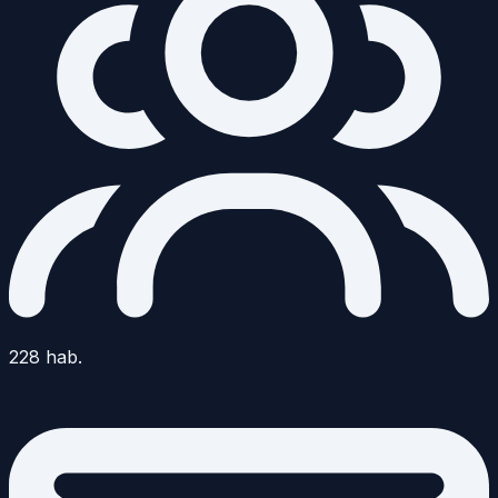
228
hab.