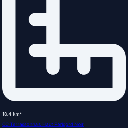
18.4
km²
CC Terrassonnais Haut Périgord Noir