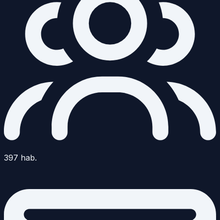
397
hab.