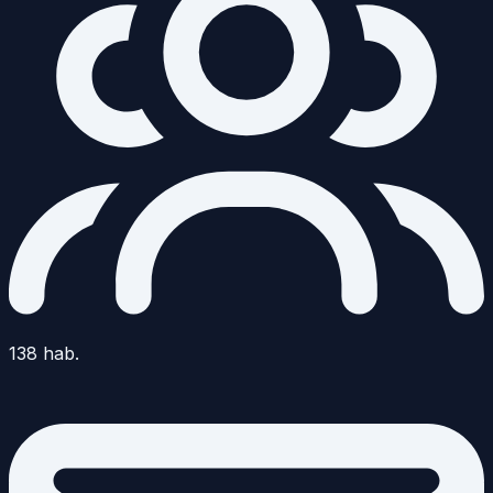
138
hab.