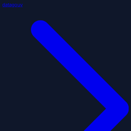
datagouv