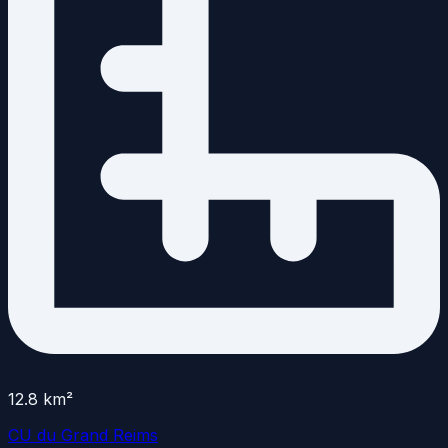
12.8
km²
CU du Grand Reims