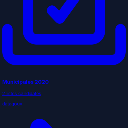
Municipales
2020
2
liste
s
candidate
s
datagouv