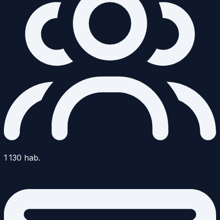
1 130
hab.