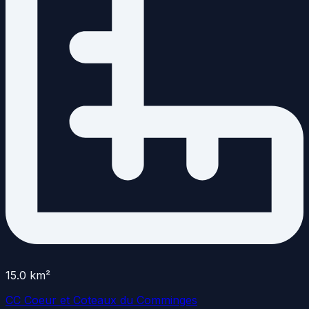
15.0
km²
CC Coeur et Coteaux du Comminges