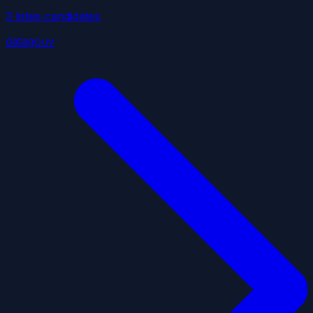
3
liste
s
candidate
s
datagouv