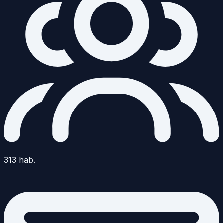
313
hab.