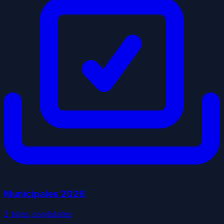
Municipales
2026
2
liste
s
candidate
s