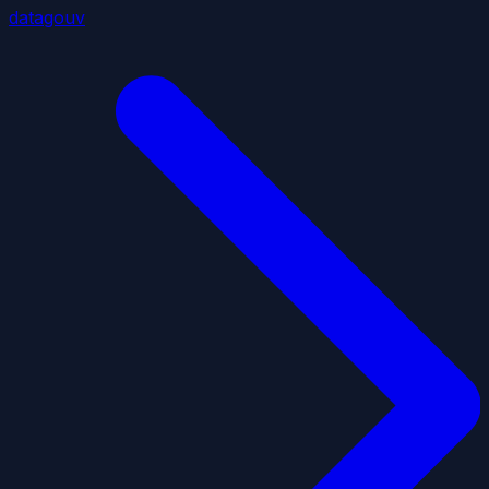
datagouv