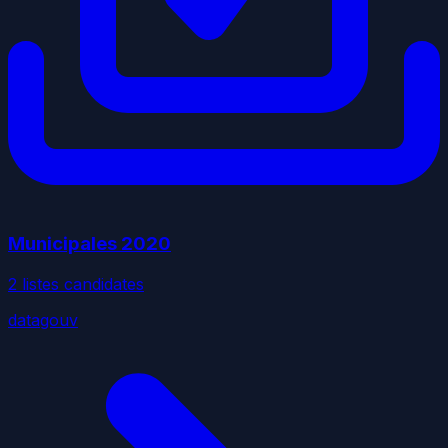
Municipales
2020
2
liste
s
candidate
s
datagouv