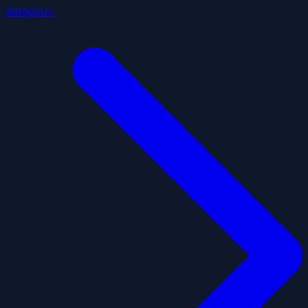
datagouv