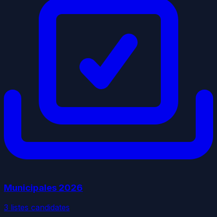
Municipales
2026
3
liste
s
candidate
s