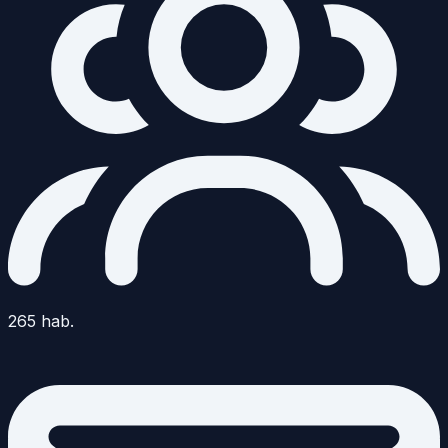
265
hab.