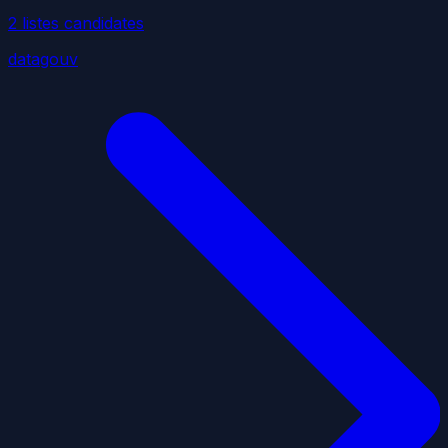
2
liste
s
candidate
s
datagouv