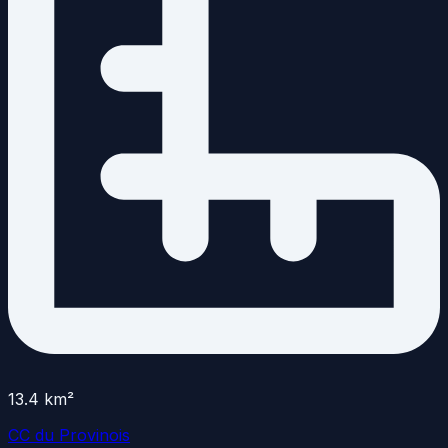
13.4
km²
CC du Provinois