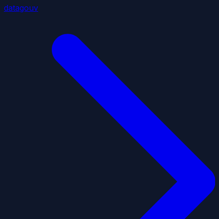
datagouv