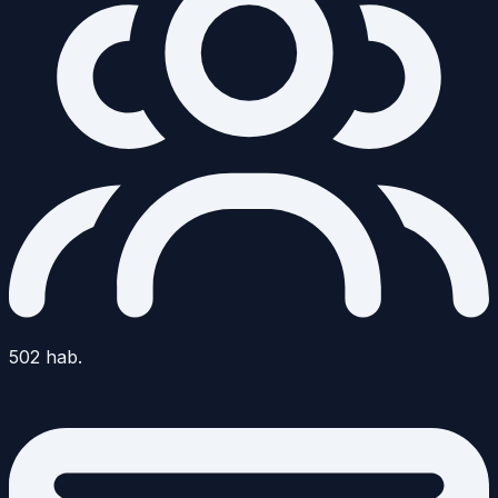
502
hab.