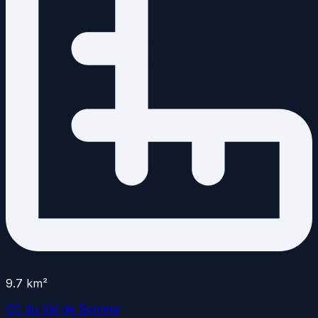
9.7
km²
CC du Val de Somme