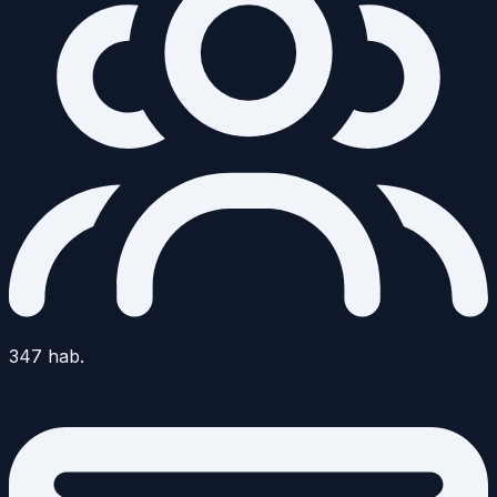
347
hab.