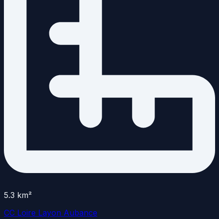
5.3
km²
CC Loire Layon Aubance