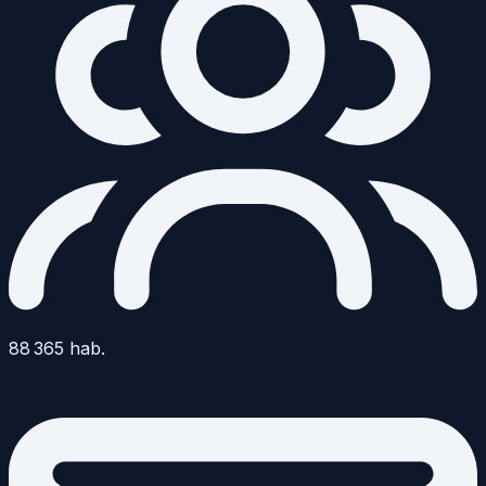
88 365
hab.