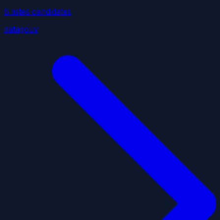
6
liste
s
candidate
s
datagouv