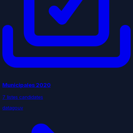
Municipales
2020
7
liste
s
candidate
s
datagouv