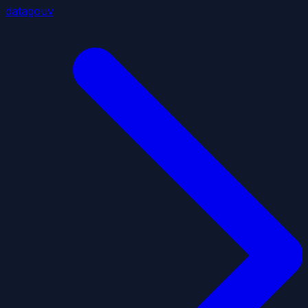
datagouv