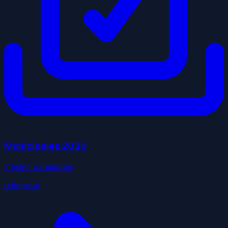
Municipales
2020
7
liste
s
candidate
s
datagouv