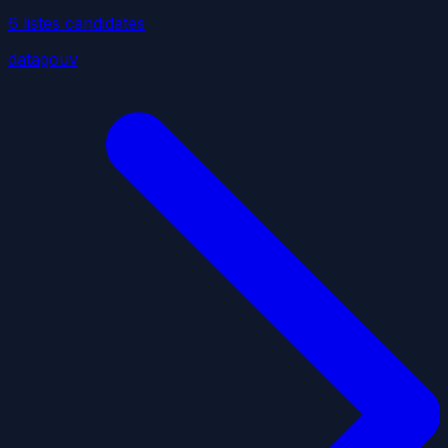
6
liste
s
candidate
s
datagouv