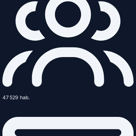
47 529
hab.