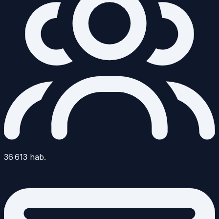
36 613
hab.