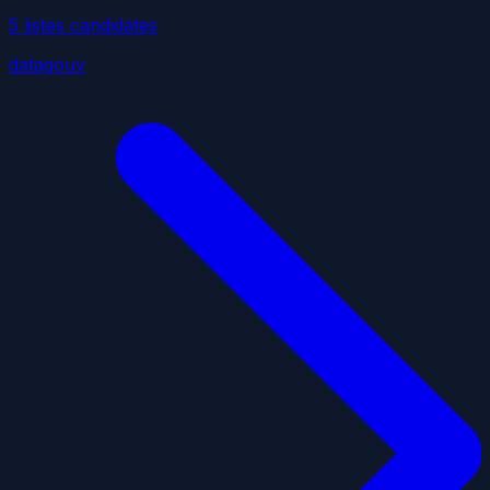
5
liste
s
candidate
s
datagouv