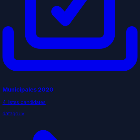
Municipales
2020
4
liste
s
candidate
s
datagouv